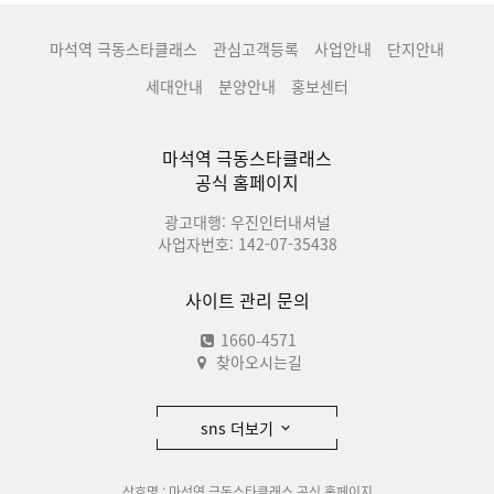
마석역 극동스타클래스
관심고객등록
사업안내
단지안내
세대안내
분양안내
홍보센터
마석역 극동스타클래스
공식 홈페이지
광고대행: 우진인터내셔널
사업자번호: 142-07-35438
사이트 관리 문의
1660-4571
찾아오시는길
sns 더보기
상호명 : 마석역 극동스타클래스 공식 홈페이지