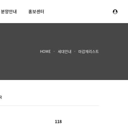
분양안내
홍보센터
HOME
세대안내
마감재리스트
R
118