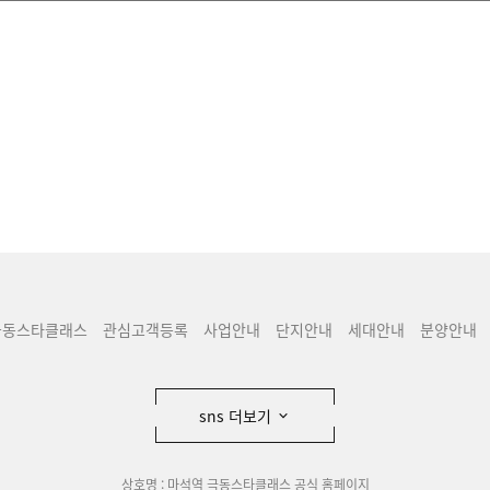
극동스타클래스
관심고객등록
사업안내
단지안내
세대안내
분양안내
sns 더보기
상호명 : 마석역 극동스타클래스 공식 홈페이지