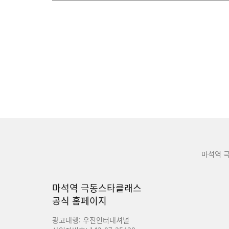
마석역 
마석역 극동스타클래스
공식 홈페이지
광고대행: 우진인터내셔널