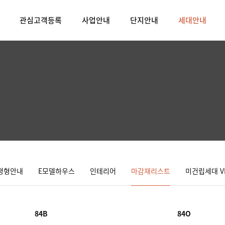
관심고객등록
사업안내
단지안내
세대안내
평형안내
E모델하우스
인테리어
마감재리스트
미건립세대 V
84B
84O