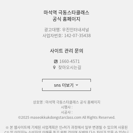
마석역 극동스타클래스
공식 홈페이지
광고대행: 우진인터내셔널
사업자번호: 142-07-35438
사이트 관리 문의
1660-4571
찾아오시는길
sns 더보기
상호명 : 마석역 극동스타클래스 공식 홈페이지
시행사 :
시공사 :
©2025 maseokkukdongstarclass.com All Rights Reserved.
※ 본 웹사이트에 기재된 사업계획은 인•허가 과정에서 일부 변경될 수 있으며 사용된
CG 및 이미지는 소비자의 이해를 돕기 위한 것이며 실제와 다소 차이가 있을 수 있습니