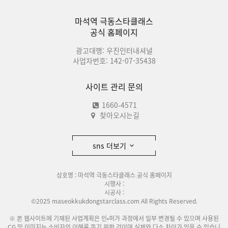
마석역 극동스타클래스
공식 홈페이지
광고대행: 우진인터내셔널
사업자번호: 142-07-35438
사이트 관리 문의
1660-4571
찾아오시는길
sns 더보기
상호명 : 마석역 극동스타클래스 공식 홈페이지
시행사 :
시공사 :
©2025 maseokkukdongstarclass.com All Rights Reserved.
※ 본 웹사이트에 기재된 사업계획은 인•허가 과정에서 일부 변경될 수 있으며 사용된
CG 및 이미지는 소비자의 이해를 돕기 위한 것이며 실제와 다소 차이가 있을 수 있습니