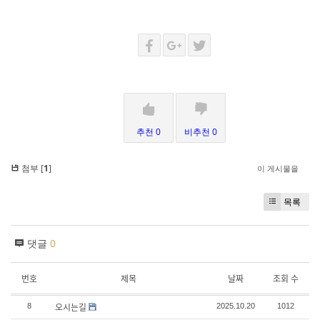
추천 0
비추천 0
첨부 [
1
]
이 게시물을
목록
댓글
0
번호
제목
날짜
조회 수
오시는길
8
2025.10.20
1012